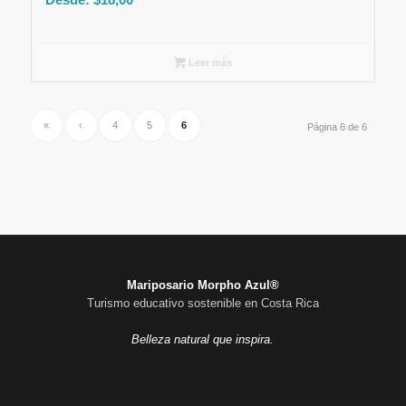
Leer más
«
‹
4
5
6
Página 6 de 6
Mariposario Morpho Azul®
Turismo educativo sostenible en Costa Rica
Belleza natural que inspira.