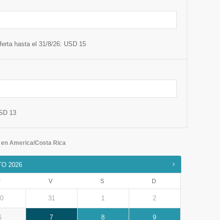
ferta hasta el 31/8/26: USD 15
USD 13
n en
America/Costa Rica
TO
2026
J
V
S
D
0
31
1
2
6
7
8
9