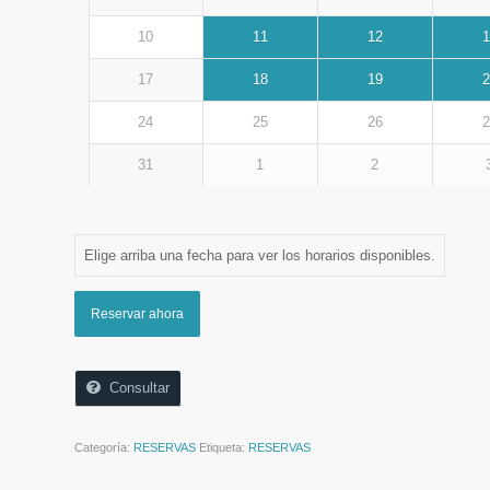
10
11
12
1
17
18
19
2
24
25
26
2
31
1
2
Elige arriba una fecha para ver los horarios disponibles.
Reservar ahora
Consultar
Categoría:
RESERVAS
Etiqueta:
RESERVAS