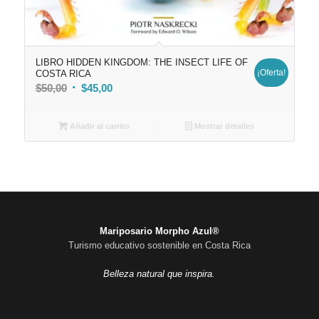
LIBRO HIDDEN KINGDOM: THE INSECT LIFE OF
¡Oferta!
COSTA RICA
El
El
$
50,00
$
45,00
precio
precio
original
actual
Añadir al carrito
Mostrar detalles
era:
es:
$50,00.
$45,00.
Mariposario Morpho Azul®
Turismo educativo sostenible en Costa Rica
Belleza natural que inspira.