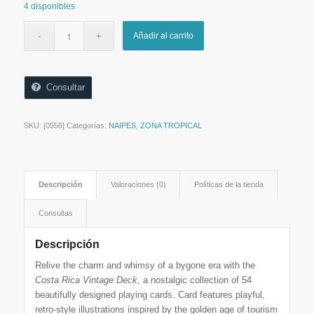
4 disponibles
Añadir al carrito
Consultar
SKU:
[0556]
Categorías:
NAIPES
,
ZONA TROPICAL
Descripción
Valoraciones (0)
Políticas de la tienda
Consultas
Descripción
Relive the charm and whimsy of a bygone era with the
Costa Rica Vintage Deck
, a nostalgic collection of 54
beautifully designed playing cards. Card features playful,
retro-style illustrations inspired by the golden age of tourism