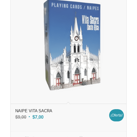
NAIPE VITA SACRA
¡Oferta!
El
El
$
9,00
$
7,00
precio
precio
original
actual