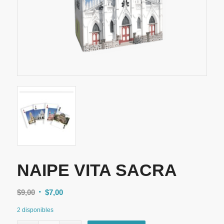
NAIPE VITA SACRA
El
El
$
9,00
$
7,00
precio
precio
2 disponibles
original
actual