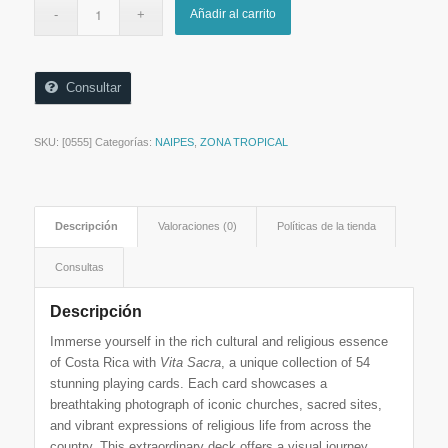
era:
es:
Añadir al carrito
$9,00.
$7,00.
Consultar
SKU:
[0555]
Categorías:
NAIPES
,
ZONA TROPICAL
Descripción
Valoraciones (0)
Políticas de la tienda
Consultas
Descripción
Immerse yourself in the rich cultural and religious essence
of Costa Rica with
Vita Sacra
, a unique collection of 54
stunning playing cards. Each card showcases a
breathtaking photograph of iconic churches, sacred sites,
and vibrant expressions of religious life from across the
country. This extraordinary deck offers a visual journey