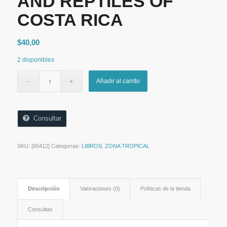
AND REPTILES OF
COSTA RICA
$
40,00
2 disponibles
Añadir al carrito
Consultar
SKU:
[00412]
Categorías:
LIBROS
,
ZONA TROPICAL
Descripción
Valoraciones (0)
Políticas de la tienda
Consultas