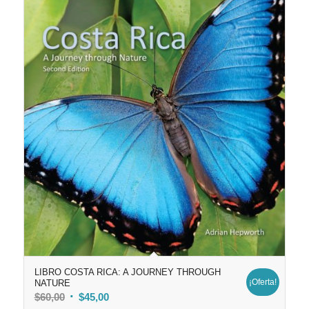
LIBRO COSTA RICA: A JOURNEY THROUGH
¡Oferta!
NATURE
El
El
$
60,00
$
45,00