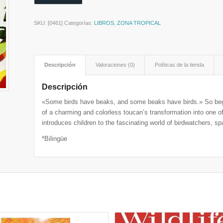
SKU:
[0461]
Categorías:
LIBROS
,
ZONA TROPICAL
Descripción
Valoraciones (0)
Políticas de la tienda
Descripción
«Some birds have beaks, and some beaks have birds.» So begin
of a charming and colorless toucan’s transformation into one of
introduces children to the fascinating world of birdwatchers, spa
*Bilingüe