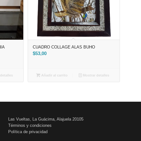
NIA
CUADRO COLLAGE ALAS BUHO
$
53,00
detalles
Añadir al carrito
Mostrar detalles
Las Vueltas, La Guácima, Alajuela 20105
Términos y condiciones
Política de privacidad