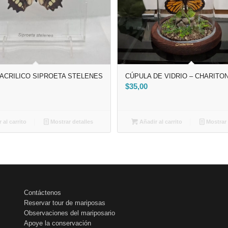
ACRILICO SIPROETA STELENES
CÚPULA DE VIDRIO – CHARITO
$
35,00
 al carrito
Mostrar detalles
Añadir al carrito
Mostrar 
Contáctenos
Reservar tour de mariposas
Observaciones del mariposario
Apoye la conservación