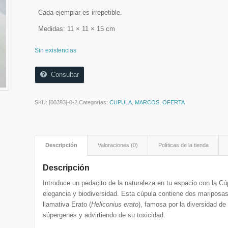
Cada ejemplar es irrepetible.
Medidas: 11 × 11 × 15 cm
Sin existencias
Consultar
SKU:
[00393]-0-2
Categorías:
CUPULA
,
MARCOS
,
OFERTA
Descripción
Valoraciones (0)
Políticas de la tienda
Descripción
Introduce un pedacito de la naturaleza en tu espacio con la C
elegancia y biodiversidad. Esta cúpula contiene dos mariposa
llamativa Erato (
Heliconius erato
), famosa por la diversidad de
súpergenes y advirtiendo de su toxicidad.