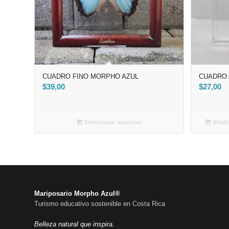
CUADRO FINO MORPHO AZUL
CUADRO 
$
39,00
$
27,00
Seleccionar opciones
Añadir
Mariposario Morpho Azul®
Turismo educativo sostenible en Costa Rica
Belleza natural que inspira.