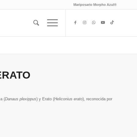
Mariposario Morpho Azul®
ERATO
a (
Danaus plexippus
) y Erato (
Heliconius erato
), reconocida por