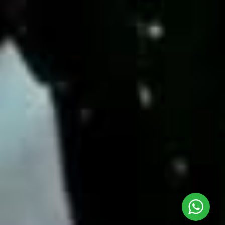
TOUR DE MARIPOSAS
Aléjate de la rutina con nuestro tour mientras
aprende con nuestros guías especializados
bilingües