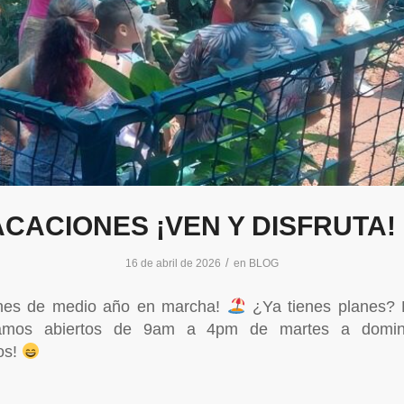
ACACIONES ¡VEN Y DISFRUTA!
/
16 de abril de 2026
en
BLOG
nes de medio año en marcha!
¿Ya tienes planes?
amos abiertos de 9am a 4pm de martes a domin
os!