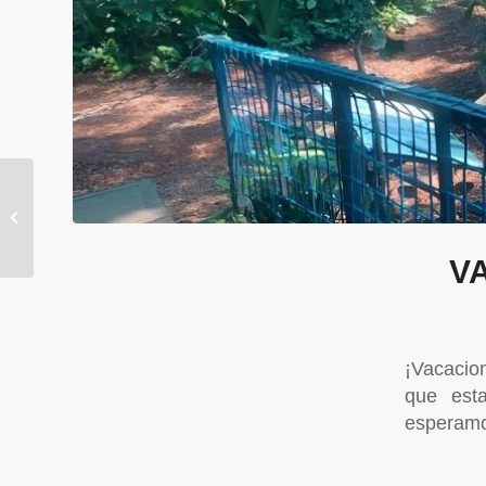
3O ANIVERSARIO
V
¡Vacacio
que est
esperam