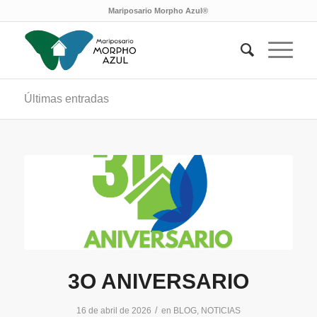
Mariposario Morpho Azul®
Últimas entradas
3O ANIVERSARIO
/
16 de abril de 2026
en
BLOG
,
NOTICIAS