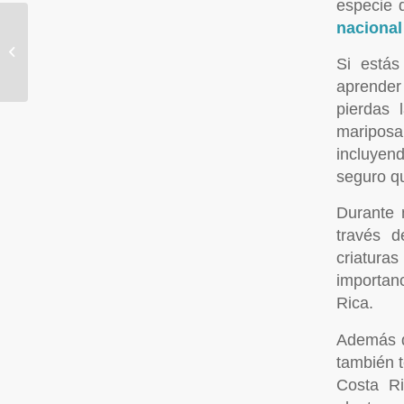
especie 
nacional
DESCUBRÍ LA
HISTORIA DE ABUELO
Si estás
PACO
aprender
pierdas 
maripos
incluyen
seguro qu
Durante 
través d
criatura
importan
Rica.
Además d
también t
Costa Ri