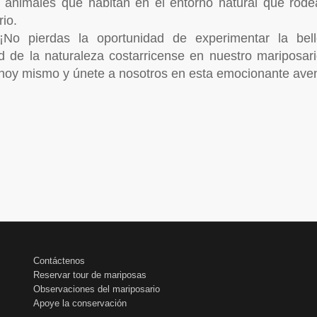
y animales que habitan en el entorno natural que rode
io.
No pierdas la oportunidad de experimentar la bel
d de la naturaleza costarricense en nuestro mariposar
hoy mismo y únete a nosotros en esta emocionante aven
Contáctenos
Reservar tour de mariposas
Observaciones del mariposario
Apoye la conservación