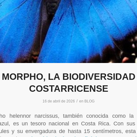
MORPHO, LA BIODIVERSIDAD
COSTARRICENSE
/
16 de abril de 2026
en
BLOG
ho helennor narcissus, también conocida como la 
zul, es un tesoro nacional en Costa Rica. Con sus b
ules y su envergadura de hasta 15 centímetros, est