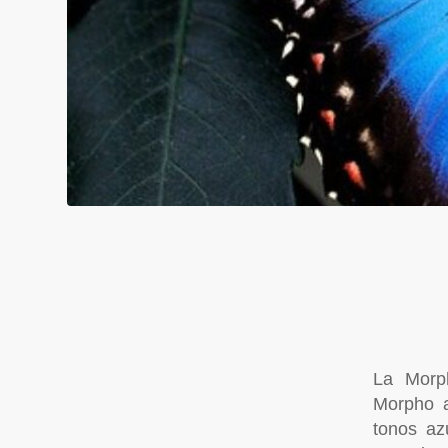
La Morp
Morpho a
tonos az