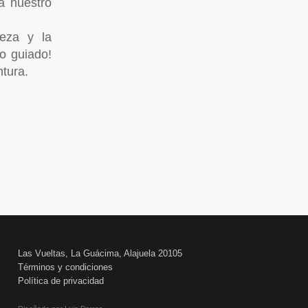
a nuestro
leza y la
io guiado!
tura.
Las Vueltas, La Guácima, Alajuela 20105
Términos y condiciones
Política de privacidad