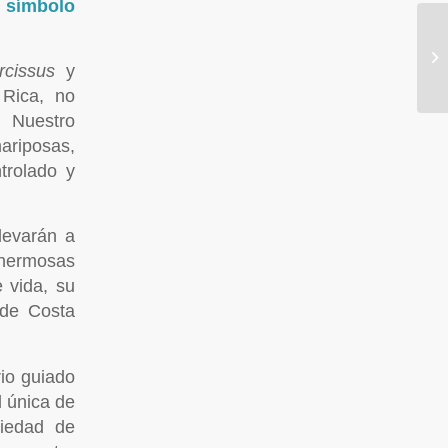
l símbolo
rcissus
y
 Rica, no
. Nuestro
riposas,
trolado y
levarán a
 hermosas
 vida, su
 de Costa
io guiado
d única de
riedad de