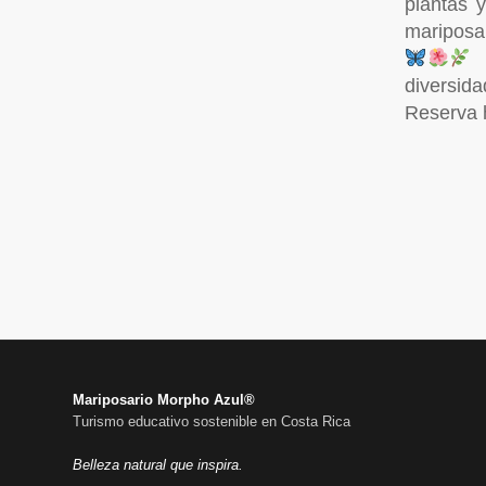
plantas 
mariposar
¡
diversida
Reserva 
Mariposario Morpho Azul®
Turismo educativo sostenible en Costa Rica
Belleza natural que inspira.