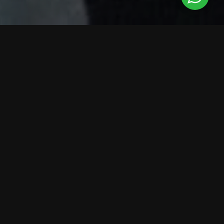
BLOG
Pequeñas observaciones, curiosidades y experiencias
Puntos negros y tonos crema
/
16 de abril de 2026
en
BLOG
Con sus llamativos puntos negros y color crema,