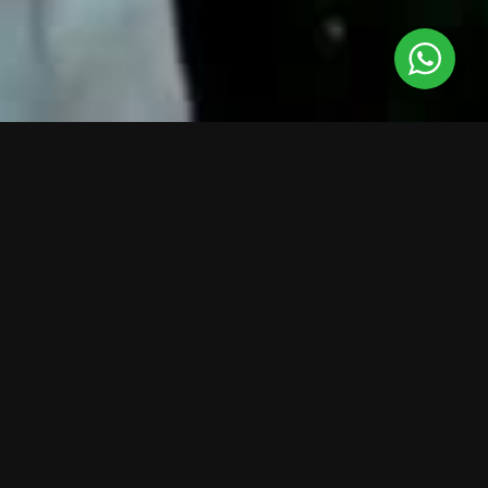
aprende con nuestros guías especializados
bilingües
BLOG
Pequeñas observaciones, curiosidades y experiencias
La monarca y la luz dorada de la tarde