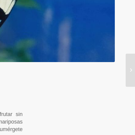
rutar sin
mariposas
umérgete